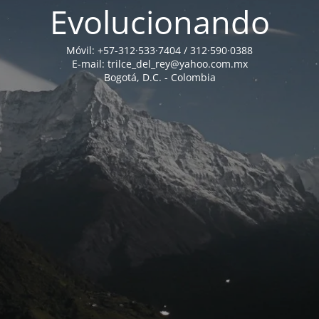
Evolucionando
Móvil: +57-312·533·7404 / 312·590·0388
E-mail: trilce_del_rey@yahoo.com.mx
Bogotá, D.C. - Colombia