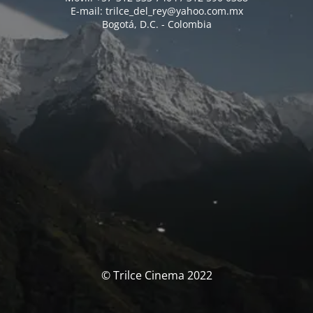
E-mail: trilce_del_rey@yahoo.com.mx
Bogotá, D.C. - Colombia
© Trilce Cinema 2022