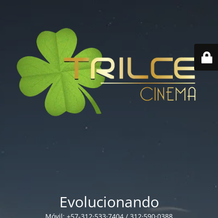
Evolucionando
Móvil: +57-312·533·7404 / 312·590·0388