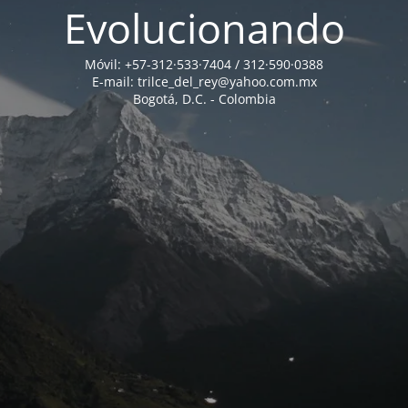
Evolucionando
Móvil: +57-312·533·7404 / 312·590·0388
E-mail: trilce_del_rey@yahoo.com.mx
Bogotá, D.C. - Colombia