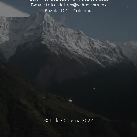
E-mail: trilce_del_rey@yahoo.com.mx
Bogotá, D.C. - Colombia
© Trilce Cinema 2022