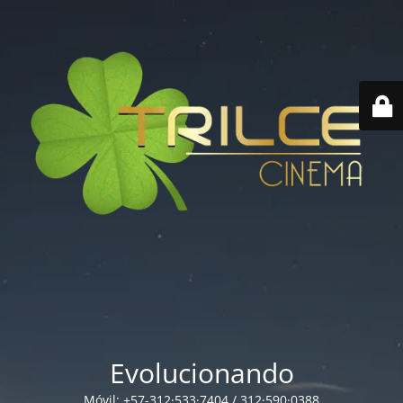
Evolucionando
Móvil: +57-312·533·7404 / 312·590·0388