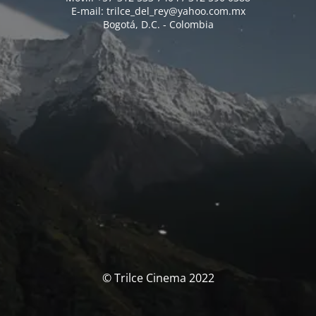
E-mail: trilce_del_rey@yahoo.com.mx
Bogotá, D.C. - Colombia
© Trilce Cinema 2022