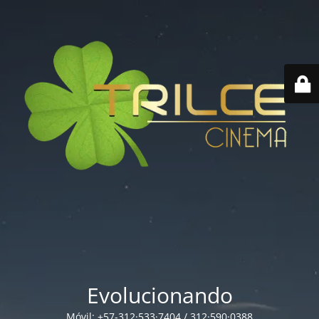
Evolucionando
Móvil: +57-312·533·7404 / 312·590·0388