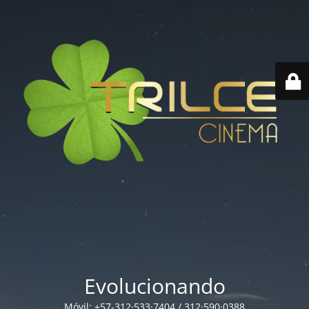
Evolucionando
Móvil: +57-312·533·7404 / 312·590·0388