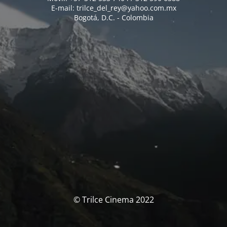
E-mail: trilce_del_rey@yahoo.com.mx
Bogotá, D.C. - Colombia
© Trilce Cinema 2022