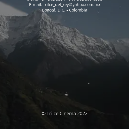
E-mail: trilce_del_rey@yahoo.com.mx
Bogotá, D.C. - Colombia
© Trilce Cinema 2022