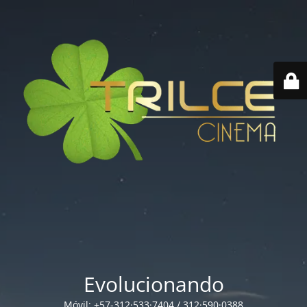
Evolucionando
Móvil: +57-312·533·7404 / 312·590·0388