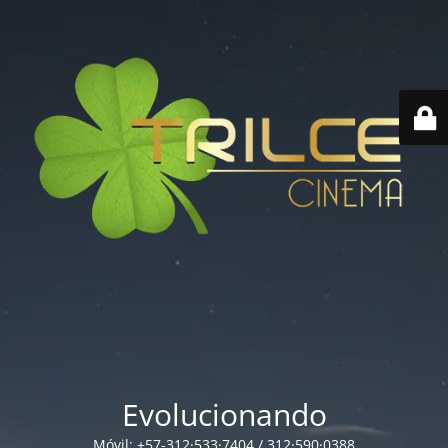
Evolucionando
Móvil: +57-312·533·7404 / 312·590·0388