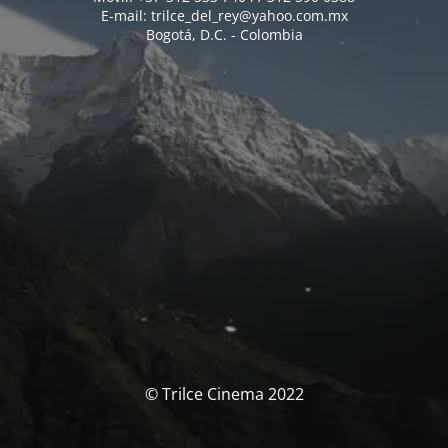
E-mail: trilce_del_rey@yahoo.com.mx
Bogotá, D.C. - Colombia
© Trilce Cinema 2022