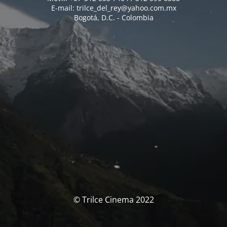
E-mail: trilce_del_rey@yahoo.com.mx
Bogotá, D.C. - Colombia
© Trilce Cinema 2022