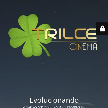
Evolucionando
Móvil: +57-312·533·7404 / 312·590·0388