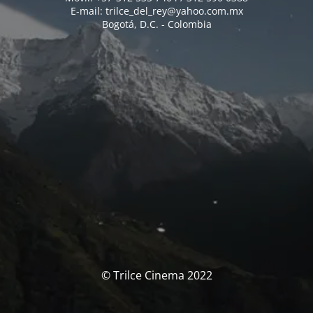
E-mail: trilce_del_rey@yahoo.com.mx
Bogotá, D.C. - Colombia
© Trilce Cinema 2022