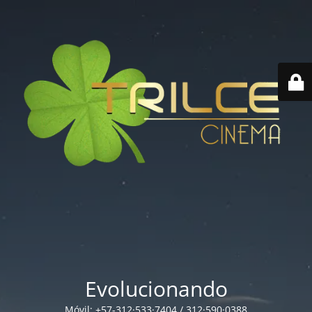
Evolucionando
Móvil: +57-312·533·7404 / 312·590·0388