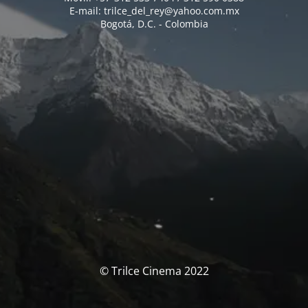
E-mail: trilce_del_rey@yahoo.com.mx
Bogotá, D.C. - Colombia
© Trilce Cinema 2022