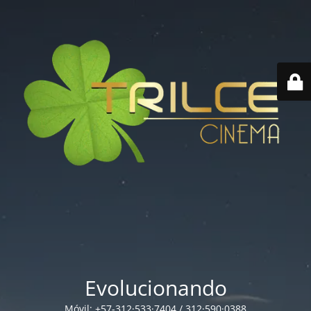
Evolucionando
Móvil: +57-312·533·7404 / 312·590·0388