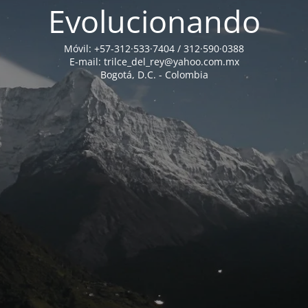
Evolucionando
Móvil: +57-312·533·7404 / 312·590·0388
E-mail: trilce_del_rey@yahoo.com.mx
Bogotá, D.C. - Colombia