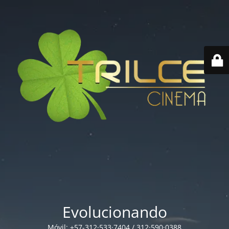
Evolucionando
Móvil: +57-312·533·7404 / 312·590·0388