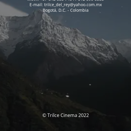
E-mail: trilce_del_rey@yahoo.com.mx
Bogotá, D.C. - Colombia
© Trilce Cinema 2022