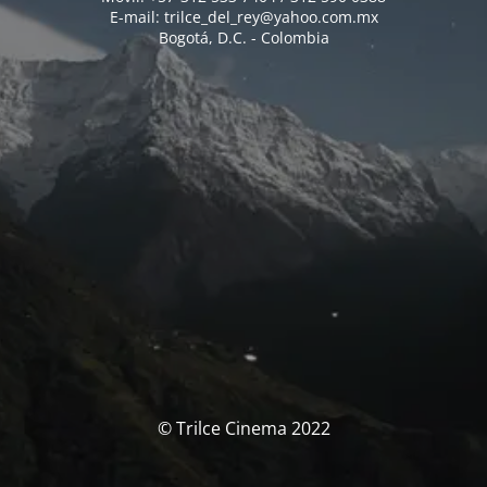
E-mail: trilce_del_rey@yahoo.com.mx
Bogotá, D.C. - Colombia
© Trilce Cinema 2022