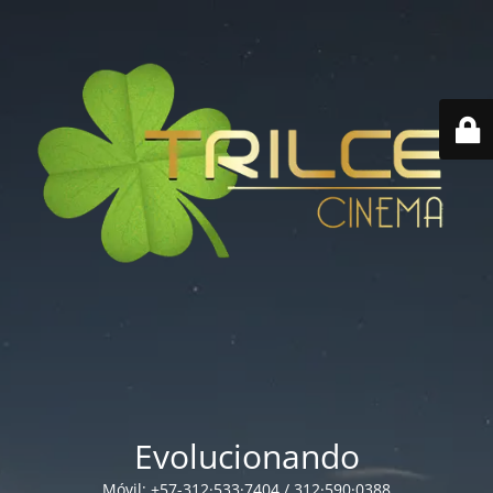
Evolucionando
Móvil: +57-312·533·7404 / 312·590·0388