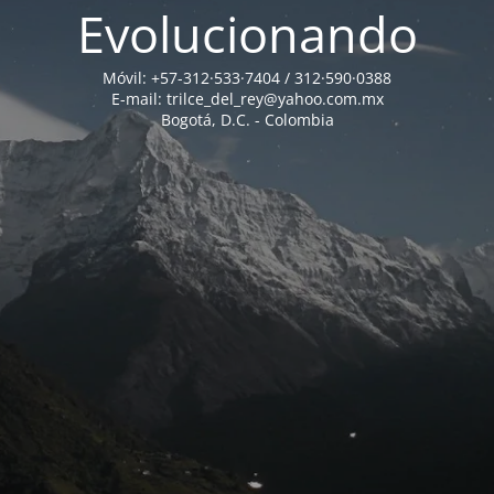
Evolucionando
Móvil: +57-312·533·7404 / 312·590·0388
E-mail: trilce_del_rey@yahoo.com.mx
Bogotá, D.C. - Colombia