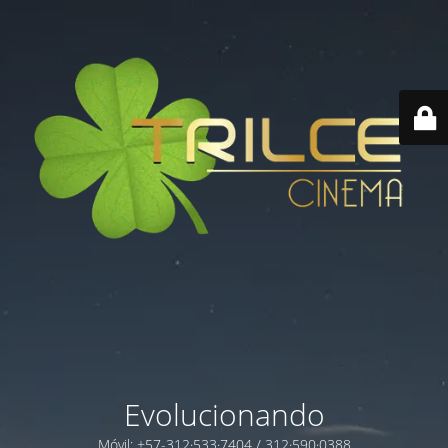
Evolucionando
Móvil: +57-312·533·7404 / 312·590·0388