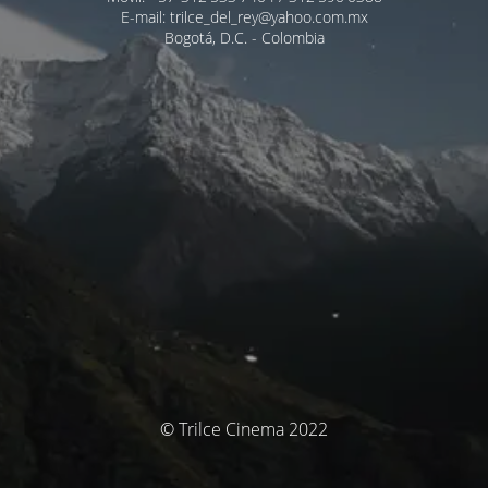
E-mail: trilce_del_rey@yahoo.com.mx
Bogotá, D.C. - Colombia
© Trilce Cinema 2022