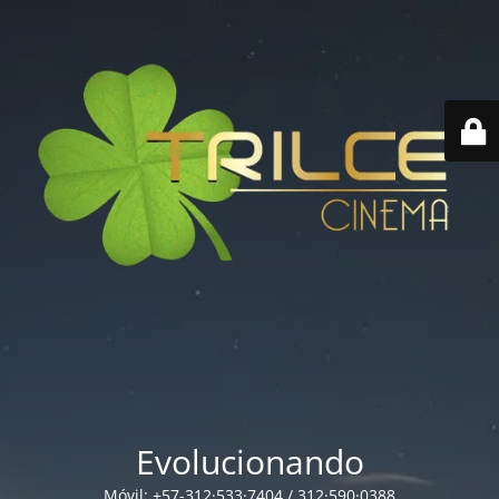
Evolucionando
Móvil: +57-312·533·7404 / 312·590·0388