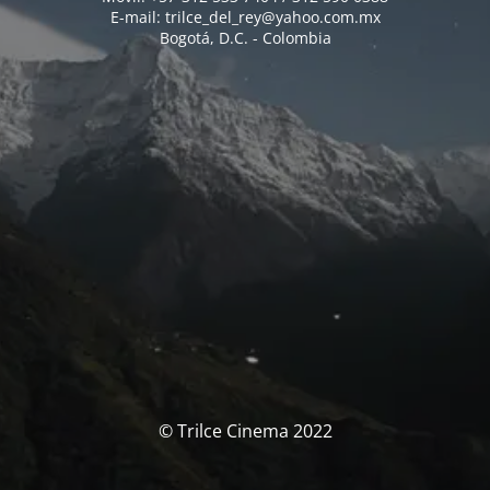
E-mail: trilce_del_rey@yahoo.com.mx
Bogotá, D.C. - Colombia
© Trilce Cinema 2022