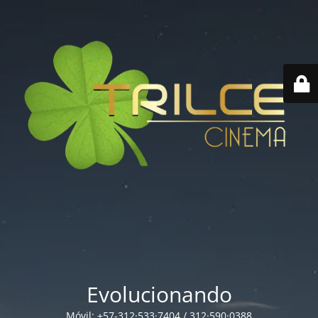
Evolucionando
Móvil: +57-312·533·7404 / 312·590·0388