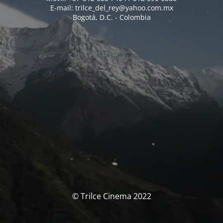
E-mail: trilce_del_rey@yahoo.com.mx
Bogotá, D.C. - Colombia
© Trilce Cinema 2022