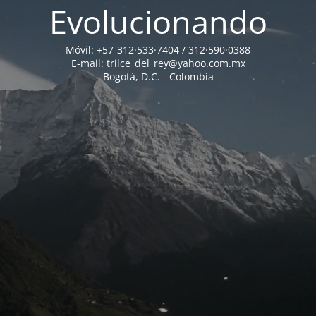
Evolucionando
Móvil: +57-312·533·7404 / 312·590·0388
E-mail: trilce_del_rey@yahoo.com.mx
Bogotá, D.C. - Colombia