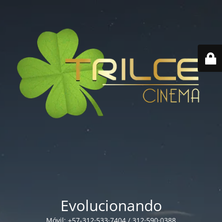
Evolucionando
Móvil: +57-312·533·7404 / 312·590·0388