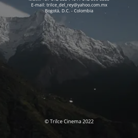
E-mail: trilce_del_rey@yahoo.com.mx
Bogotá, D.C. - Colombia
© Trilce Cinema 2022