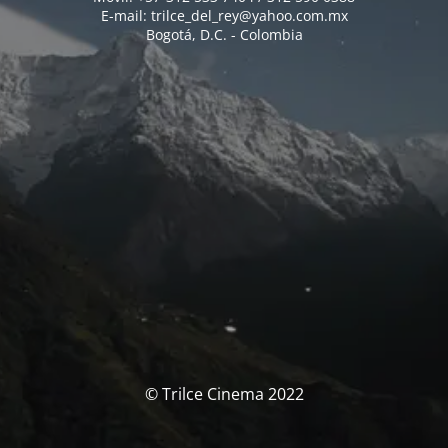
E-mail: trilce_del_rey@yahoo.com.mx
Bogotá, D.C. - Colombia
© Trilce Cinema 2022