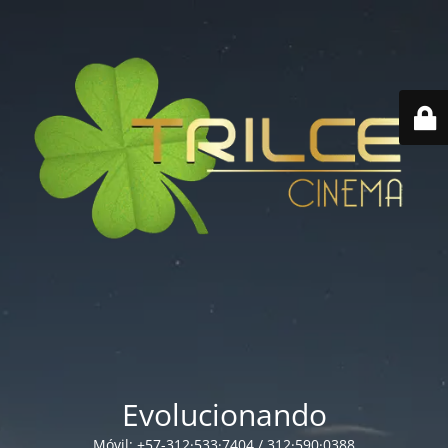
Evolucionando
Móvil: +57-312·533·7404 / 312·590·0388