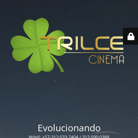
Evolucionando
Móvil: +57-312·533·7404 / 312·590·0388