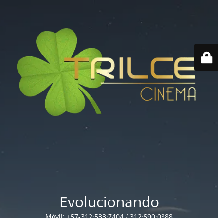
Evolucionando
Móvil: +57-312·533·7404 / 312·590·0388