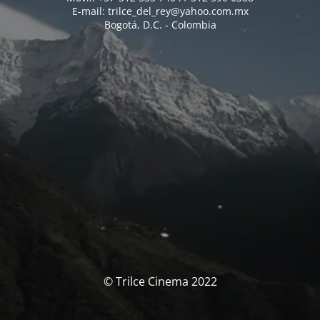
E-mail: trilce_del_rey@yahoo.com.mx
Bogotá, D.C. - Colombia
© Trilce Cinema 2022